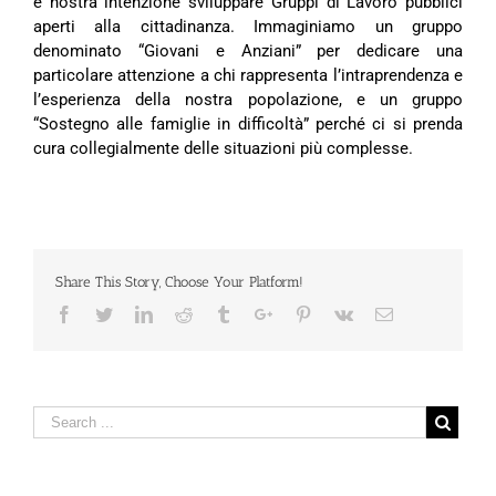
è nostra intenzione sviluppare Gruppi di Lavoro pubblici
aperti alla cittadinanza. Immaginiamo un gruppo
denominato “Giovani e Anziani” per dedicare una
particolare attenzione a chi rappresenta l’intraprendenza e
l’esperienza della nostra popolazione, e un gruppo
“Sostegno alle famiglie in difficoltà” perché ci si prenda
cura collegialmente delle situazioni più complesse.
Share This Story, Choose Your Platform!
Facebook
Twitter
Linkedin
Reddit
Tumblr
Google+
Pinterest
Vk
Email