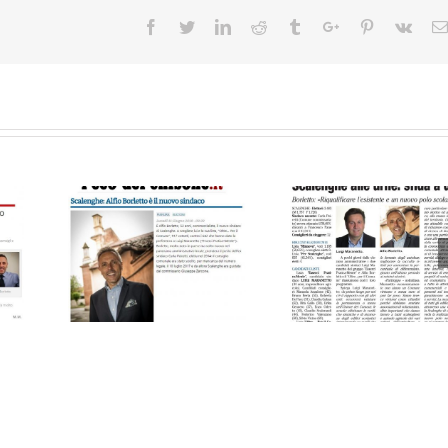
Facebook
Twitter
Linkedin
Reddit
Tumblr
Google+
Pinterest
Vk
ne.it di
l’eco del chisone di
Torino Cronaca
.18 –
mercoledì 06.06.18 –
martedì 05.06.1
 Borletto
Scalenghe alle urne:
Commissario a S
indaco
sfida a due