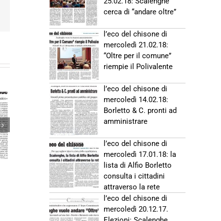
25.02.18: Scalenghe
cerca di “andare oltre”
Email
l’eco del chisone di
mercoledì 21.02.18:
“Oltre per il comune”
riempie il Polivalente
l’eco del chisone di
mercoledì 14.02.18:
Borletto & C. pronti ad
amministrare
 Qui di
8: Addio
l’eco del chisone di
calenghe
mercoledì 17.01.18: la
lista di Alfio Borletto
consulta i cittadini
attraverso la rete
l’eco del chisone di
mercoledì 20.12.17.
Elezioni: Scalenghe